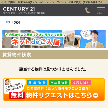
放出、鶴見区、城東区の賃貸マンション、ハイツ、アパート、戸建て賃貸、貸家物件特集です。
プラウデストハウジング JR放出駅前店
メニュー
HOME
>
賃貸
賃貸物件検索
該当する物件は見つかりませんでした。