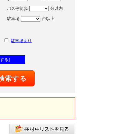
バス停徒歩
分以内
駐車場
台以上
駐車場あり
する]