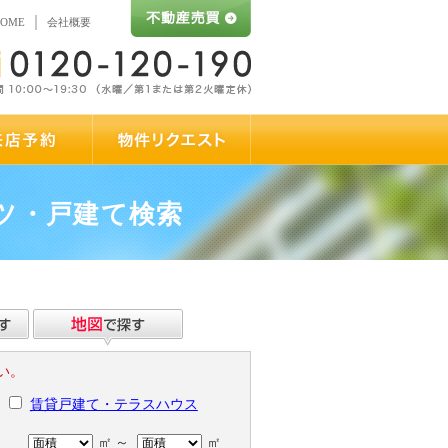
HOME
会社概要
ツ・戸建て検索
い。
賃貸戸建て・テラスハウス
㎡
～
㎡