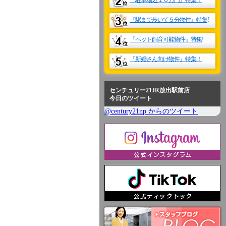
『駐車場込１０万
円』特集！
『駅
ま
で歩いて５分物件』特集
!
『ペット飼育可能物件』特集
!
『新婚さん向け物件』特集！
センチュリー21JR放出駅前店
今日のツイート
@century21np からのツイート