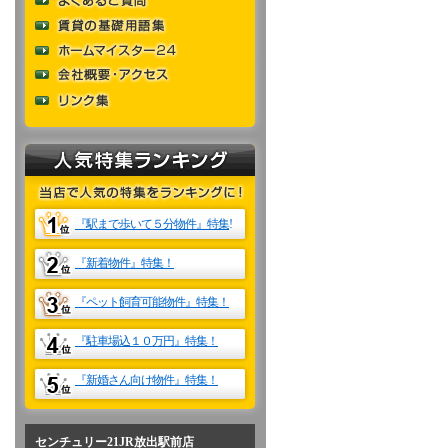
『駅
ま
で歩いて５分物件』特集
!
『
新着
物件』特集！
『ペット飼育可能物件』特集
！
『駐車場込１０万円』特集！
『新婚さん向け物件』特集！
センチュリー21JR放出駅前店