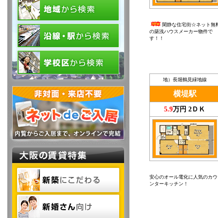
閑静な住宅街☆ネット無
の築浅ハウスメーカー物件で
す！！
地）長堀鶴見緑地線
横堤駅
5.9
万円 2ＤＫ
安心のオール電化に人気のカウ
ンターキッチン！