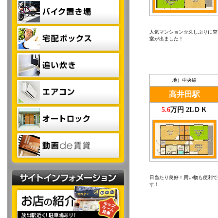
人気マンション☆久しぶりに空
室が出ました！
地）中央線
高井田駅
5.6
万円 2LＤＫ
日当たり良好！買い物も便利で
す！