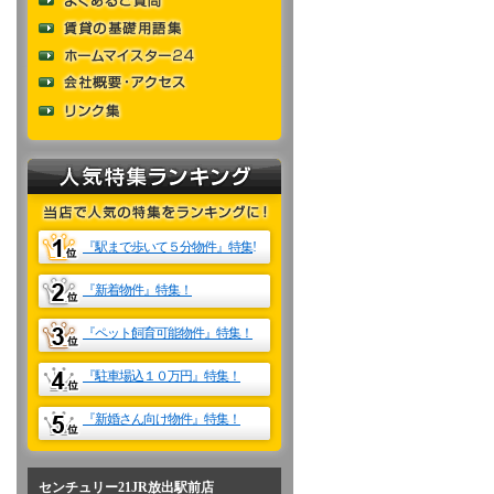
『駅
ま
で歩いて５分物件』特集
!
『
新着
物件』特集！
『ペット飼育可能物件』特集
！
『駐車場込１０万円』特集！
『新婚さん向け物件』特集！
センチュリー21JR放出駅前店