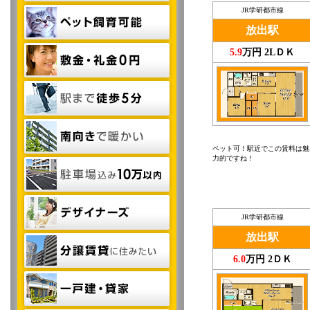
JR学研都市線
放出駅
5.9
万円 2LＤＫ
ペット可！駅近でこの賃料は魅
力的ですね！
JR学研都市線
放出駅
6.0
万円 2ＤＫ