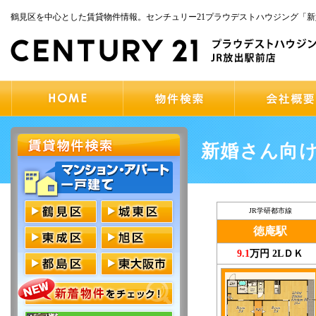
鶴見区を中心とした賃貸物件情報。センチュリー21プラウデストハウジング「
新婚さん向
JR学研都市線
徳庵駅
9.1
万円 2LＤＫ